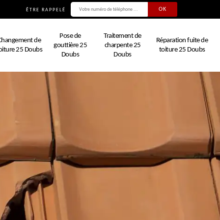
ÊTRE RAPPELÉ
Pose de
Traitement de
Changement de
Réparation fuite de
gouttière 25
charpente 25
oiture 25 Doubs
toiture 25 Doubs
Doubs
Doubs