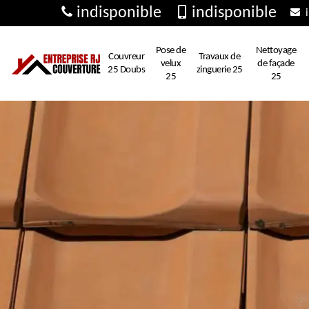
indisponible
indisponible
i
Pose de
Nettoyage
Couvreur
Travaux de
velux
de façade
25 Doubs
zinguerie 25
25
25