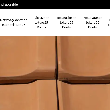
ndisponible
Bâchage de
Réparation de
Nettoyage de
Nettoyage de crépis
toiture 25
toiture 25
toiture 25
et de peinture 25
t
Doubs
Doubs
Doubs