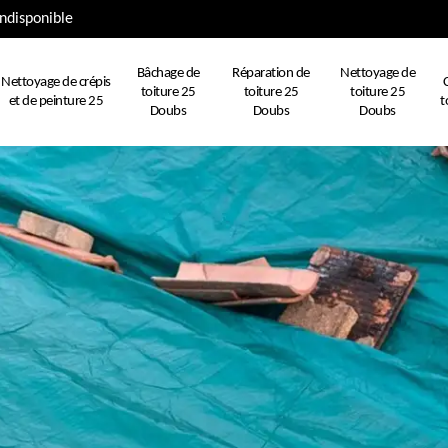
ndisponible
Bâchage de
Réparation de
Nettoyage de
Nettoyage de crépis
toiture 25
toiture 25
toiture 25
et de peinture 25
t
Doubs
Doubs
Doubs