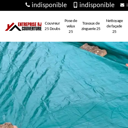
indisponible
indisponible
i
Pose de
Nettoyage
Couvreur
Travaux de
velux
de façade
25 Doubs
zinguerie 25
25
25