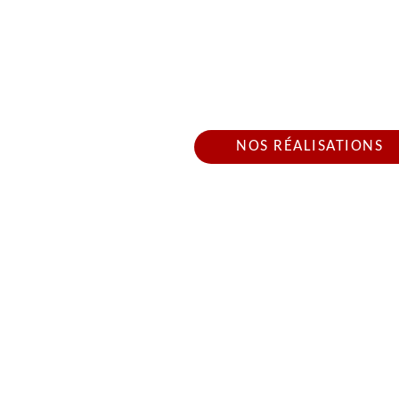
BÂCHAGE DE TOIT
POSE E
Nous intervenons 24h/2
NOS RÉALISATIONS