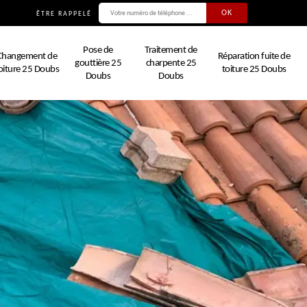
ÊTRE RAPPELÉ
Pose de
Traitement de
Changement de
Réparation fuite de
gouttière 25
charpente 25
oiture 25 Doubs
toiture 25 Doubs
Doubs
Doubs