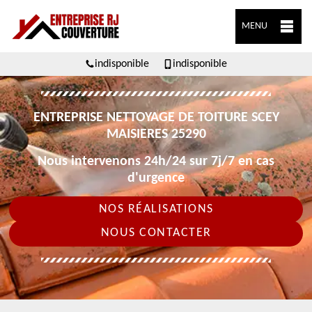
MENU
indisponible
indisponible
ENTREPRISE NETTOYAGE DE TOITURE SCEY
MAISIERES 25290
Nous intervenons 24h/24 sur 7j/7 en cas
d'urgence
NOS RÉALISATIONS
NOUS CONTACTER