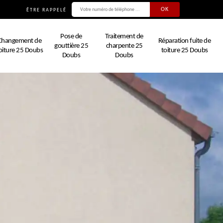
ÊTRE RAPPELÉ
Pose de
Traitement de
Changement de
Réparation fuite de
gouttière 25
charpente 25
oiture 25 Doubs
toiture 25 Doubs
Doubs
Doubs