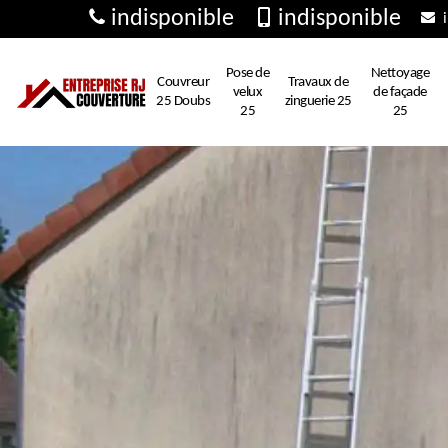
indisponible
indisponible
i
Pose de
Nettoyage
Couvreur
Travaux de
velux
de façade
25 Doubs
zinguerie 25
25
25