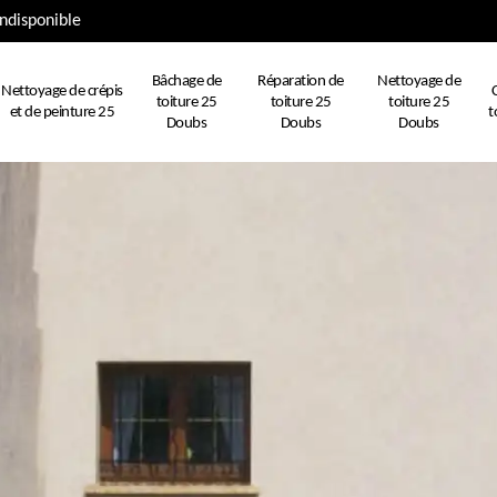
ndisponible
Bâchage de
Réparation de
Nettoyage de
Nettoyage de crépis
toiture 25
toiture 25
toiture 25
et de peinture 25
t
Doubs
Doubs
Doubs