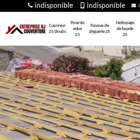
indisponible
indisponible
i
Pose de
Nettoyage
Couvreur
Travaux de
velux
de façade
25 Doubs
zinguerie 25
25
25