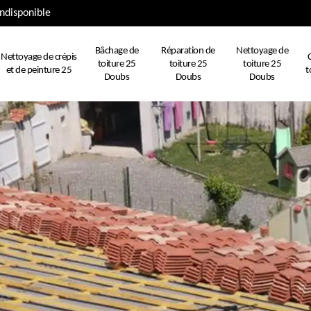
ndisponible
Bâchage de
Réparation de
Nettoyage de
Nettoyage de crépis
toiture 25
toiture 25
toiture 25
et de peinture 25
t
Doubs
Doubs
Doubs