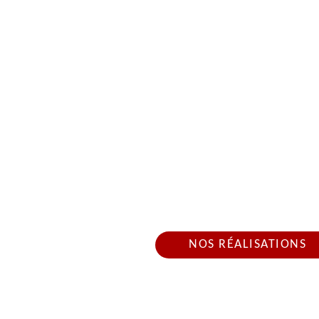
RÉPARATION DE TO
INTERVEN
Nous intervenons 24h/2
NOS RÉALISATIONS