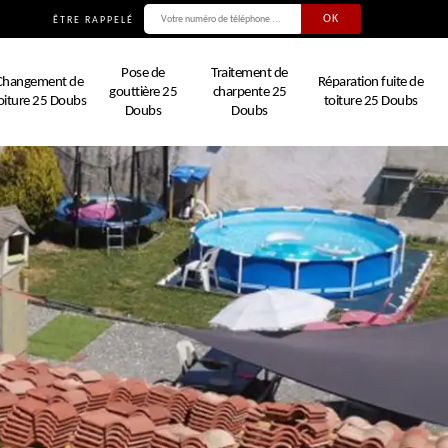
ÊTRE RAPPELÉ
Pose de
Traitement de
Changement de
Réparation fuite de
gouttière 25
charpente 25
oiture 25 Doubs
toiture 25 Doubs
Doubs
Doubs