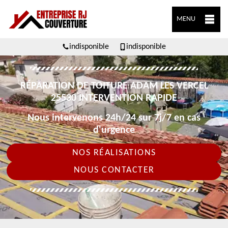
MENU
indisponible
indisponible
RÉPARATION DE TOITURE ADAM LES VERCEL
25530 INTERVENTION RAPIDE
Nous intervenons 24h/24 sur 7j/7 en cas
d'urgence
NOS RÉALISATIONS
NOUS CONTACTER