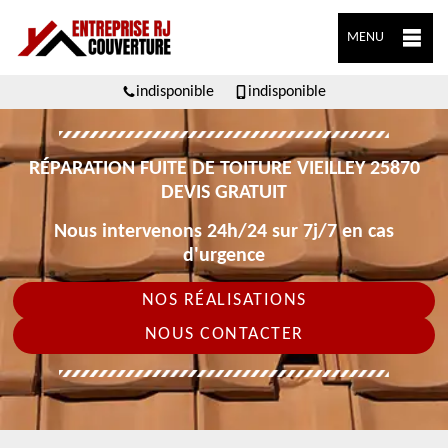
MENU
indisponible
indisponible
RÉPARATION FUITE DE TOITURE VIEILLEY 25870
DEVIS GRATUIT
Nous intervenons 24h/24 sur 7j/7 en cas
d'urgence
NOS RÉALISATIONS
NOUS CONTACTER