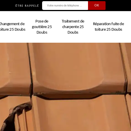
ÊTRE RAPPELÉ
Pose de
Traitement de
Changement de
Réparation fuite de
gouttière 25
charpente 25
oiture 25 Doubs
toiture 25 Doubs
Doubs
Doubs