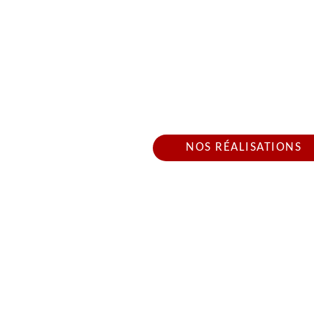
RÉPARATION FUITE D
BELVOIR 2543
Nous intervenons 24h/2
NOS RÉALISATIONS