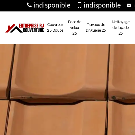
indisponible
indisponible
i
Pose de
Nettoyage
Couvreur
Travaux de
velux
de façade
25 Doubs
zinguerie 25
25
25