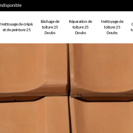
ndisponible
Bâchage de
Réparation de
Nettoyage de
Nettoyage de crépis
toiture 25
toiture 25
toiture 25
et de peinture 25
t
Doubs
Doubs
Doubs