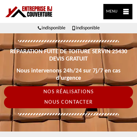
MENU
indisponible
indisponible
RÉPARATION FUITE DE TOITURE SERVIN 25430
DEVIS GRATUIT
Nous intervenons 24h/24 sur 7j/7 en cas
d'urgence
NOS RÉALISATIONS
NOUS CONTACTER