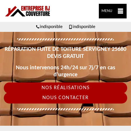
MENU
indisponible
indisponible
RÉPARATION FUITE DE TOITURE SERVIGNEY 25680
DEVIS GRATUIT
Nous intervenons 24h/24 sur 7j/7 en cas
d'urgence
NOS RÉALISATIONS
NOUS CONTACTER