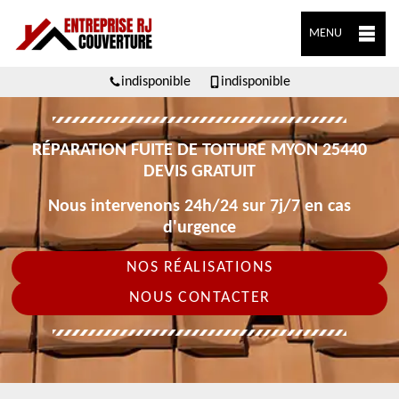
MENU
indisponible
indisponible
RÉPARATION FUITE DE TOITURE MYON 25440
DEVIS GRATUIT
Nous intervenons 24h/24 sur 7j/7 en cas
d'urgence
NOS RÉALISATIONS
NOUS CONTACTER