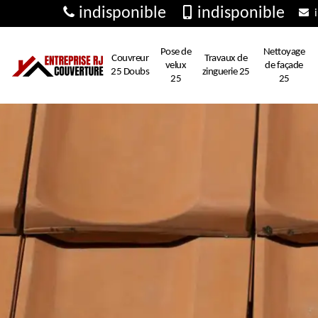
indisponible
indisponible
i
Pose de
Nettoyage
Couvreur
Travaux de
velux
de façade
25 Doubs
zinguerie 25
25
25