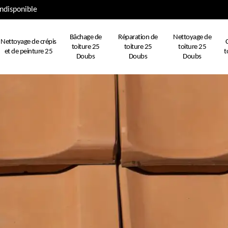
ndisponible
Bâchage de
Réparation de
Nettoyage de
Nettoyage de crépis
toiture 25
toiture 25
toiture 25
et de peinture 25
t
Doubs
Doubs
Doubs