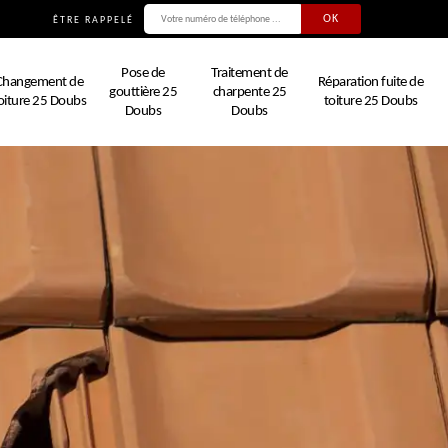
ÊTRE RAPPELÉ
Pose de
Traitement de
Changement de
Réparation fuite de
gouttière 25
charpente 25
oiture 25 Doubs
toiture 25 Doubs
Doubs
Doubs