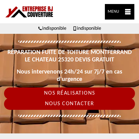
MENU
indisponible
indisponible
RÉPARATION FUITE DE TOITURE MONTFERRAND
LE CHATEAU 25320 DEVIS GRATUIT
Nous intervenons 24h/24 sur 7j/7 en cas
d'urgence
NOS RÉALISATIONS
NOUS CONTACTER