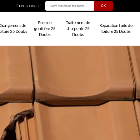
ÊTRE RAPPELÉ
Pose de
Traitement de
Changement de
Réparation fuite de
gouttière 25
charpente 25
oiture 25 Doubs
toiture 25 Doubs
Doubs
Doubs