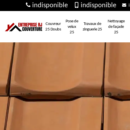
indisponible
indisponible
i
Pose de
Nettoyage
Couvreur
Travaux de
velux
de façade
25 Doubs
zinguerie 25
25
25