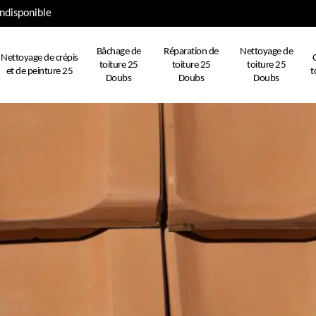
ndisponible
Bâchage de
Réparation de
Nettoyage de
Nettoyage de crépis
toiture 25
toiture 25
toiture 25
et de peinture 25
t
Doubs
Doubs
Doubs