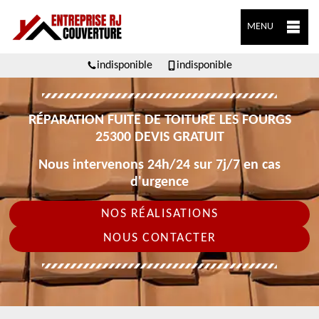
MENU
indisponible
indisponible
RÉPARATION FUITE DE TOITURE LES FOURGS
25300 DEVIS GRATUIT
Nous intervenons 24h/24 sur 7j/7 en cas
d'urgence
NOS RÉALISATIONS
NOUS CONTACTER