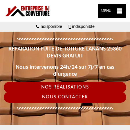
MENU
indisponible
indisponible
RÉPARATION FUITE DE TOITURE LANANS 25360
DEVIS GRATUIT
Nous intervenons 24h/24 sur 7j/7 en cas
d'urgence
NOS RÉALISATIONS
NOUS CONTACTER