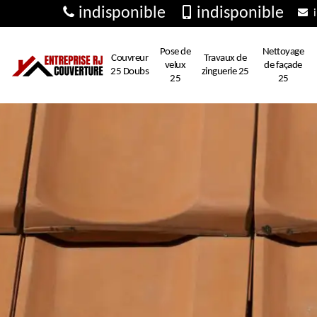
indisponible
indisponible
i
Pose de
Nettoyage
Couvreur
Travaux de
velux
de façade
25 Doubs
zinguerie 25
25
25