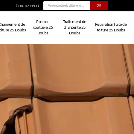
ÊTRE RAPPELÉ
Pose de
Traitement de
Changement de
Réparation fuite de
gouttière 25
charpente 25
oiture 25 Doubs
toiture 25 Doubs
Doubs
Doubs