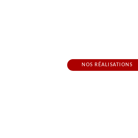
RÉPARATION FUITE 
DRUGEON 2556
Nous intervenons 24h/2
NOS RÉALISATIONS