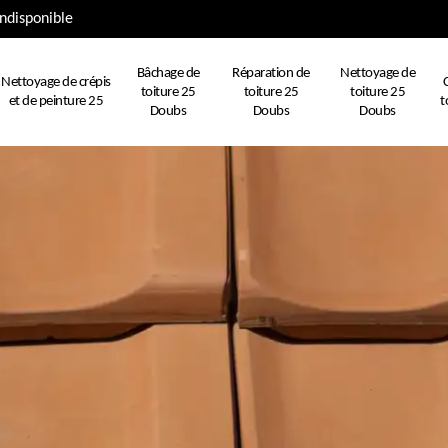
ndisponible
Bâchage de
Réparation de
Nettoyage de
Nettoyage de crépis
toiture 25
toiture 25
toiture 25
et de peinture 25
t
Doubs
Doubs
Doubs