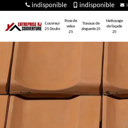
indisponible
indisponible
i
Pose de
Nettoyage
Couvreur
Travaux de
velux
de façade
25 Doubs
zinguerie 25
25
25