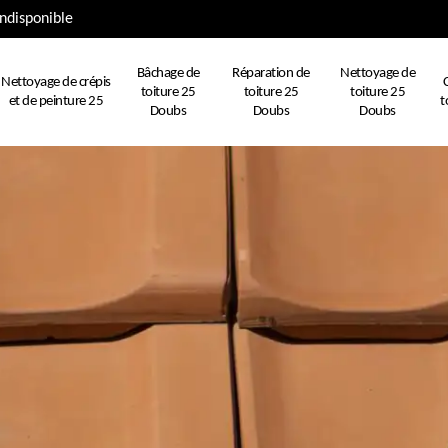
ndisponible
Bâchage de
Réparation de
Nettoyage de
Nettoyage de crépis
toiture 25
toiture 25
toiture 25
et de peinture 25
t
Doubs
Doubs
Doubs