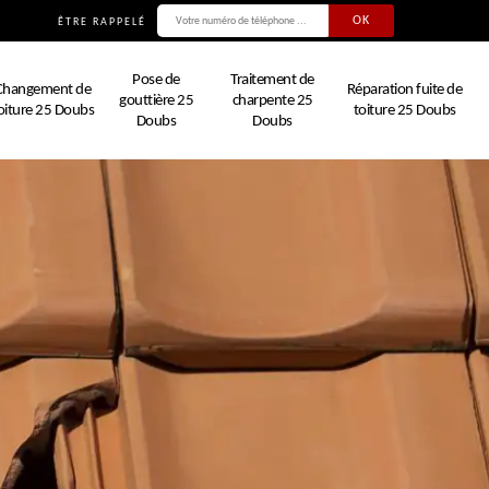
ÊTRE RAPPELÉ
Pose de
Traitement de
Changement de
Réparation fuite de
gouttière 25
charpente 25
oiture 25 Doubs
toiture 25 Doubs
Doubs
Doubs