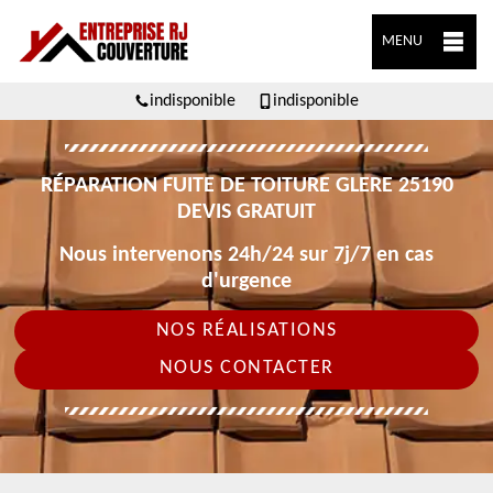
MENU
indisponible
indisponible
RÉPARATION FUITE DE TOITURE GLERE 25190
DEVIS GRATUIT
Nous intervenons 24h/24 sur 7j/7 en cas
d'urgence
NOS RÉALISATIONS
NOUS CONTACTER