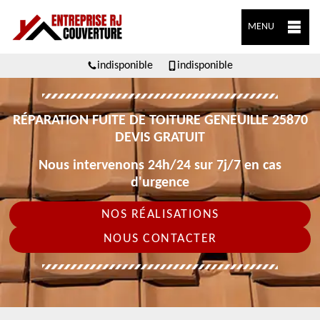
MENU
indisponible
indisponible
RÉPARATION FUITE DE TOITURE GENEUILLE 25870
DEVIS GRATUIT
Nous intervenons 24h/24 sur 7j/7 en cas
d'urgence
NOS RÉALISATIONS
NOUS CONTACTER