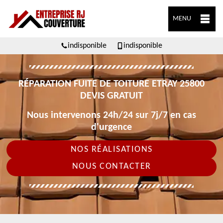
MENU
indisponible
indisponible
RÉPARATION FUITE DE TOITURE ETRAY 25800
DEVIS GRATUIT
Nous intervenons 24h/24 sur 7j/7 en cas
d'urgence
NOS RÉALISATIONS
NOUS CONTACTER