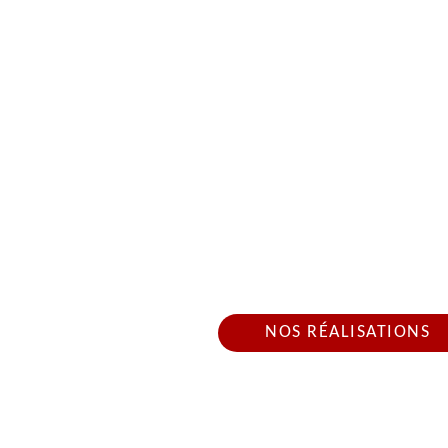
RÉPARATION FUITE 
25750 DE
Nous intervenons 24h/2
NOS RÉALISATIONS