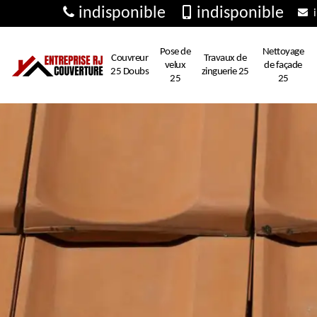
indisponible
indisponible
i
Pose de
Nettoyage
Couvreur
Travaux de
velux
de façade
25 Doubs
zinguerie 25
25
25