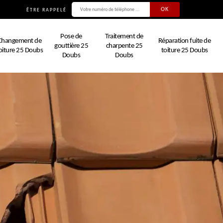
ÊTRE RAPPELÉ
Pose de
Traitement de
Changement de
Réparation fuite de
gouttière 25
charpente 25
oiture 25 Doubs
toiture 25 Doubs
Doubs
Doubs