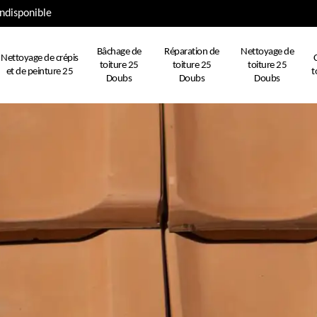
ndisponible
Bâchage de
Réparation de
Nettoyage de
Nettoyage de crépis
toiture 25
toiture 25
toiture 25
et de peinture 25
t
Doubs
Doubs
Doubs