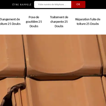
ÊTRE RAPPELÉ
Pose de
Traitement de
Changement de
Réparation fuite de
gouttière 25
charpente 25
oiture 25 Doubs
toiture 25 Doubs
Doubs
Doubs