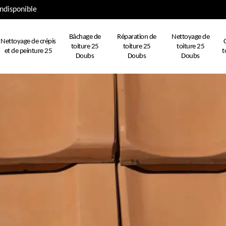
ndisponible
Bâchage de
Réparation de
Nettoyage de
Nettoyage de crépis
toiture 25
toiture 25
toiture 25
et de peinture 25
t
Doubs
Doubs
Doubs