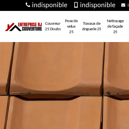
indisponible
indisponible
i
Pose de
Nettoyage
Couvreur
Travaux de
velux
de façade
25 Doubs
zinguerie 25
25
25