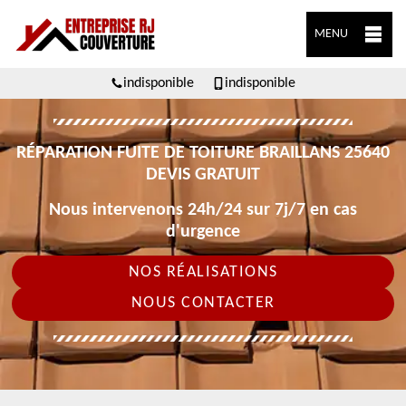
MENU
indisponible
indisponible
RÉPARATION FUITE DE TOITURE BRAILLANS 25640
DEVIS GRATUIT
Nous intervenons 24h/24 sur 7j/7 en cas
d'urgence
NOS RÉALISATIONS
NOUS CONTACTER