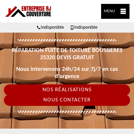
MENU
indisponible
indisponible
RÉPARATION FUITE DE TOITURE BOUSSIERES
25320 DEVIS GRATUIT
Nous intervenons 24h/24 sur 7j/7 en cas
d'urgence
NOS RÉALISATIONS
NOUS CONTACTER