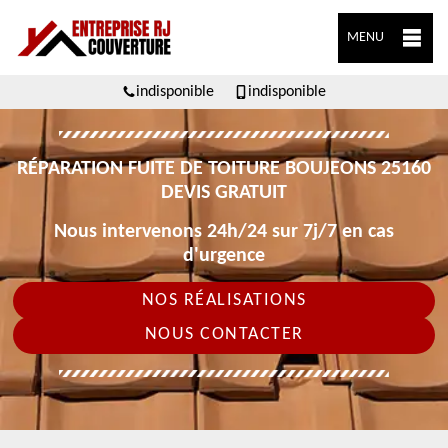
MENU
indisponible
indisponible
RÉPARATION FUITE DE TOITURE BOUJEONS 25160
DEVIS GRATUIT
Nous intervenons 24h/24 sur 7j/7 en cas
d'urgence
NOS RÉALISATIONS
NOUS CONTACTER