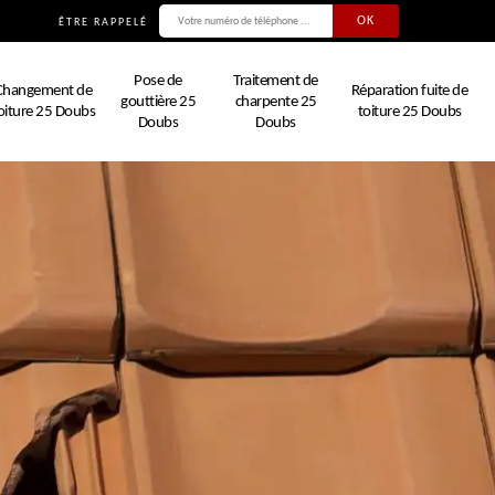
ÊTRE RAPPELÉ
Pose de
Traitement de
Changement de
Réparation fuite de
gouttière 25
charpente 25
oiture 25 Doubs
toiture 25 Doubs
Doubs
Doubs