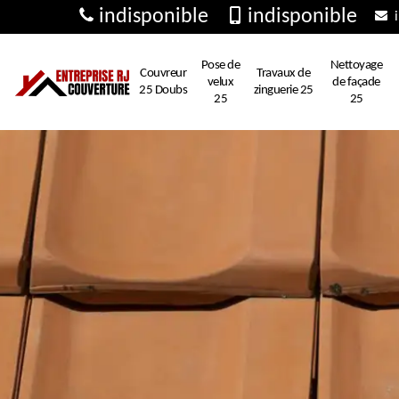
indisponible
indisponible
i
Pose de
Nettoyage
Couvreur
Travaux de
velux
de façade
25 Doubs
zinguerie 25
25
25