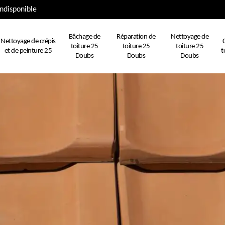
ndisponible
Bâchage de
Réparation de
Nettoyage de
Nettoyage de crépis
toiture 25
toiture 25
toiture 25
et de peinture 25
t
Doubs
Doubs
Doubs