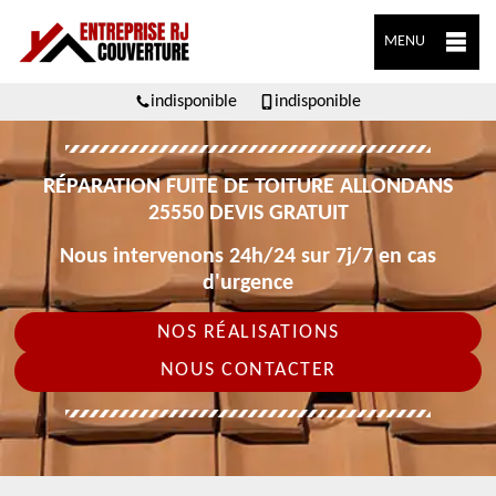
MENU
indisponible
indisponible
RÉPARATION FUITE DE TOITURE ALLONDANS
25550 DEVIS GRATUIT
Nous intervenons 24h/24 sur 7j/7 en cas
d'urgence
NOS RÉALISATIONS
NOUS CONTACTER