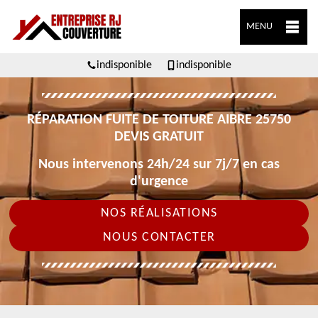
MENU
indisponible
indisponible
RÉPARATION FUITE DE TOITURE AIBRE 25750
DEVIS GRATUIT
Nous intervenons 24h/24 sur 7j/7 en cas
d'urgence
NOS RÉALISATIONS
NOUS CONTACTER