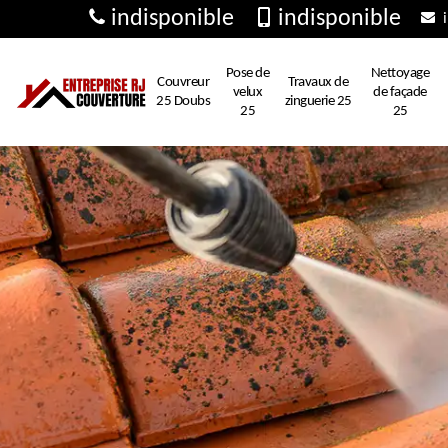
indisponible
indisponible
i
Pose de
Nettoyage
Couvreur
Travaux de
velux
de façade
25 Doubs
zinguerie 25
25
25