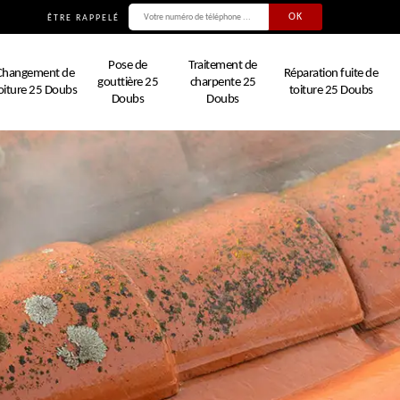
ÊTRE RAPPELÉ
Pose de
Traitement de
Changement de
Réparation fuite de
gouttière 25
charpente 25
oiture 25 Doubs
toiture 25 Doubs
Doubs
Doubs