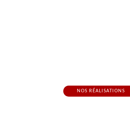
ENTREPRISE NET
DAMPIERRE 
Nous intervenons 24h/2
NOS RÉALISATIONS