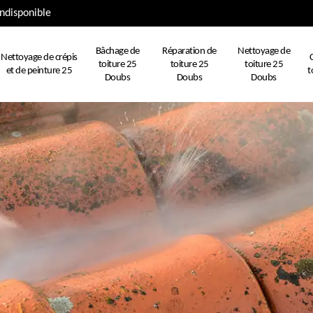
ndisponible
Bâchage de
Réparation de
Nettoyage de
Nettoyage de crépis
toiture 25
toiture 25
toiture 25
et de peinture 25
t
Doubs
Doubs
Doubs