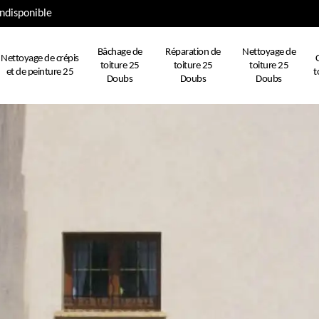
ndisponible
Bâchage de
Réparation de
Nettoyage de
Nettoyage de crépis
toiture 25
toiture 25
toiture 25
et de peinture 25
t
Doubs
Doubs
Doubs