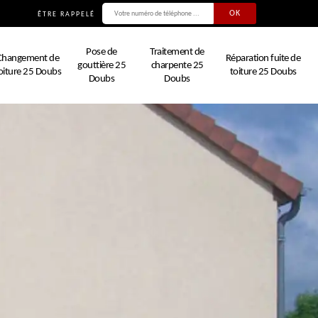
ÊTRE RAPPELÉ
Pose de
Traitement de
Changement de
Réparation fuite de
gouttière 25
charpente 25
oiture 25 Doubs
toiture 25 Doubs
Doubs
Doubs