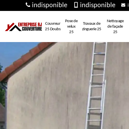
indisponible
indisponible
i
Pose de
Nettoyage
Couvreur
Travaux de
velux
de façade
25 Doubs
zinguerie 25
25
25