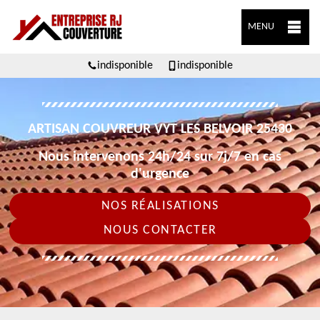
MENU
indisponible
indisponible
ARTISAN COUVREUR VYT LES BELVOIR 25430
Nous intervenons 24h/24 sur 7j/7 en cas
d'urgence
NOS RÉALISATIONS
NOUS CONTACTER