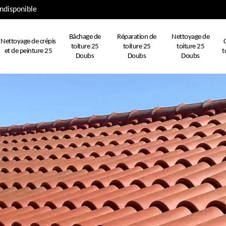
ndisponible
Bâchage de
Réparation de
Nettoyage de
Nettoyage de crépis
toiture 25
toiture 25
toiture 25
et de peinture 25
t
Doubs
Doubs
Doubs