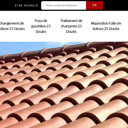
ÊTRE RAPPELÉ
Pose de
Traitement de
Changement de
Réparation fuite de
gouttière 25
charpente 25
oiture 25 Doubs
toiture 25 Doubs
Doubs
Doubs