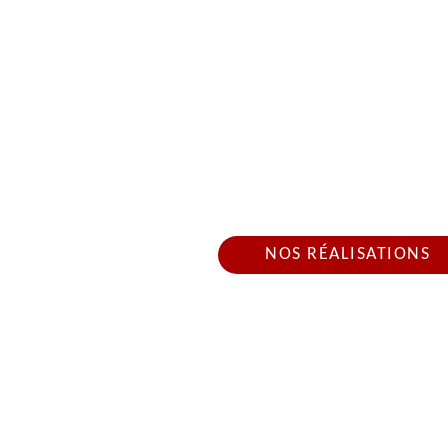
ARTISAN COUVR
Nous intervenons 24h/2
NOS RÉALISATIONS