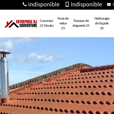
indisponible
indisponible
i
Pose de
Nettoyage
Couvreur
Travaux de
velux
de façade
25 Doubs
zinguerie 25
25
25