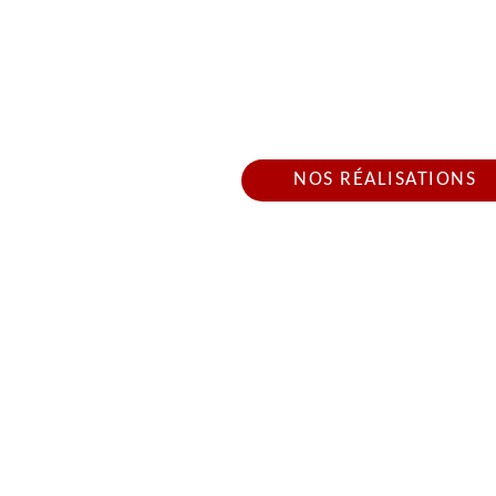
ARTISAN COUVREU
Nous intervenons 24h/2
NOS RÉALISATIONS