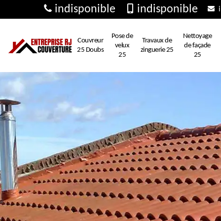
indisponible
indisponible
i
Pose de
Nettoyage
Couvreur
Travaux de
velux
de façade
25 Doubs
zinguerie 25
25
25