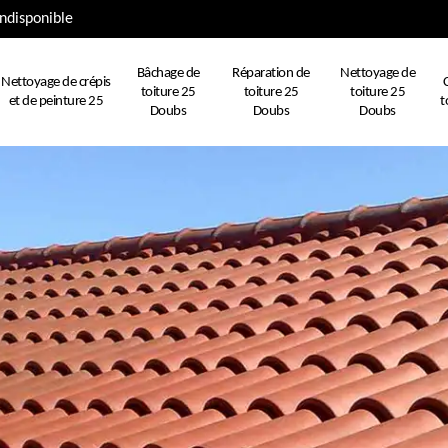
ndisponible
Bâchage de
Réparation de
Nettoyage de
Nettoyage de crépis
toiture 25
toiture 25
toiture 25
et de peinture 25
t
Doubs
Doubs
Doubs