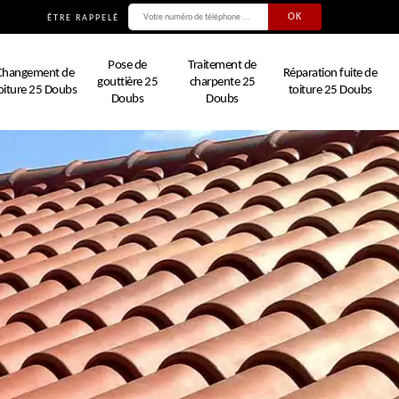
ÊTRE RAPPELÉ
Pose de
Traitement de
Changement de
Réparation fuite de
gouttière 25
charpente 25
oiture 25 Doubs
toiture 25 Doubs
Doubs
Doubs