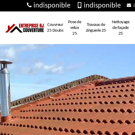
indisponible
indisponible
i
Pose de
Nettoyage
Couvreur
Travaux de
velux
de façade
25 Doubs
zinguerie 25
25
25