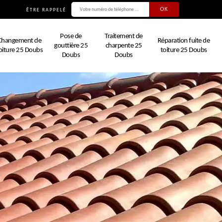
ÊTRE RAPPELÉ
Pose de
Traitement de
Changement de
Réparation fuite de
gouttière 25
charpente 25
oiture 25 Doubs
toiture 25 Doubs
Doubs
Doubs