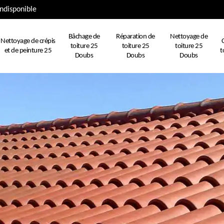
ndisponible
Bâchage de
Réparation de
Nettoyage de
Nettoyage de crépis
toiture 25
toiture 25
toiture 25
et de peinture 25
t
Doubs
Doubs
Doubs