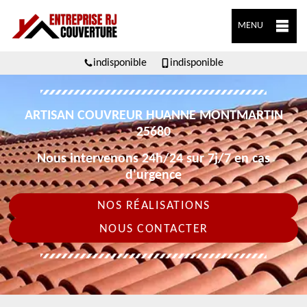
MENU
indisponible
indisponible
ARTISAN COUVREUR HUANNE MONTMARTIN
25680
Nous intervenons 24h/24 sur 7j/7 en cas
d'urgence
NOS RÉALISATIONS
NOUS CONTACTER