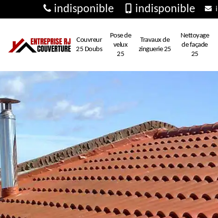
indisponible
indisponible
i
Pose de
Nettoyage
Couvreur
Travaux de
velux
de façade
25 Doubs
zinguerie 25
25
25