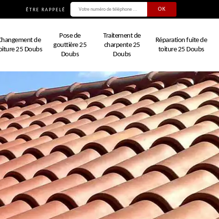
ÊTRE RAPPELÉ
Pose de
Traitement de
Changement de
Réparation fuite de
gouttière 25
charpente 25
oiture 25 Doubs
toiture 25 Doubs
Doubs
Doubs