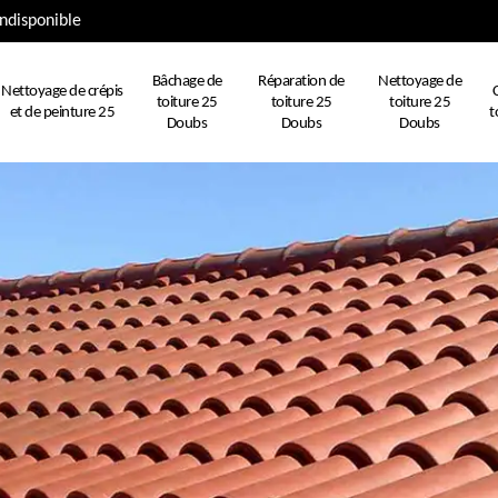
ndisponible
Bâchage de
Réparation de
Nettoyage de
Nettoyage de crépis
toiture 25
toiture 25
toiture 25
et de peinture 25
t
Doubs
Doubs
Doubs