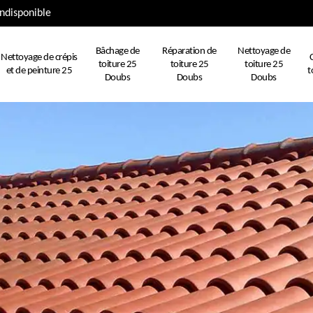
ndisponible
Bâchage de
Réparation de
Nettoyage de
Nettoyage de crépis
toiture 25
toiture 25
toiture 25
et de peinture 25
t
Doubs
Doubs
Doubs