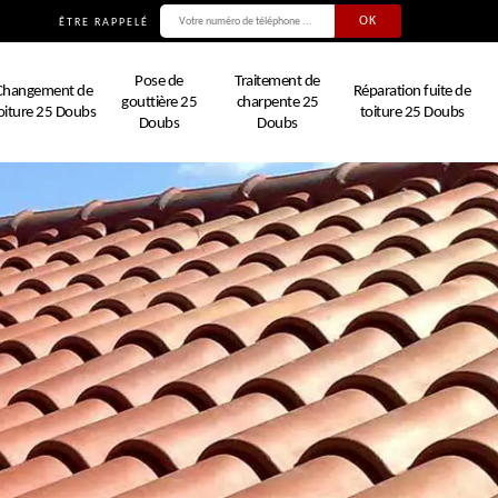
ÊTRE RAPPELÉ
Pose de
Traitement de
Changement de
Réparation fuite de
gouttière 25
charpente 25
oiture 25 Doubs
toiture 25 Doubs
Doubs
Doubs