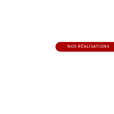
ARTISAN COUV
Nous intervenons 24h/2
NOS RÉALISATIONS