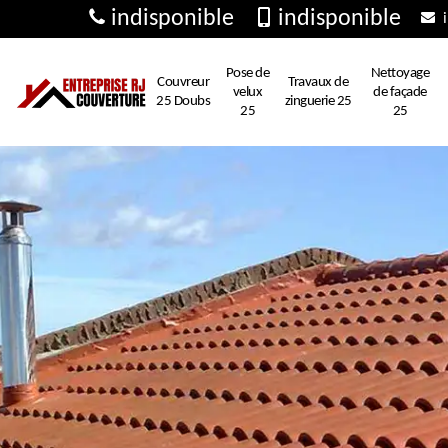
indisponible
indisponible
i
Pose de
Nettoyage
Couvreur
Travaux de
velux
de façade
25 Doubs
zinguerie 25
25
25