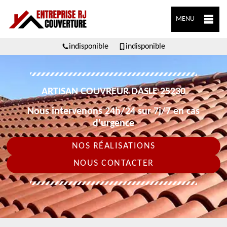
MENU
indisponible
indisponible
ARTISAN COUVREUR DASLE 25230
Nous intervenons 24h/24 sur 7j/7 en cas
d'urgence
NOS RÉALISATIONS
NOUS CONTACTER