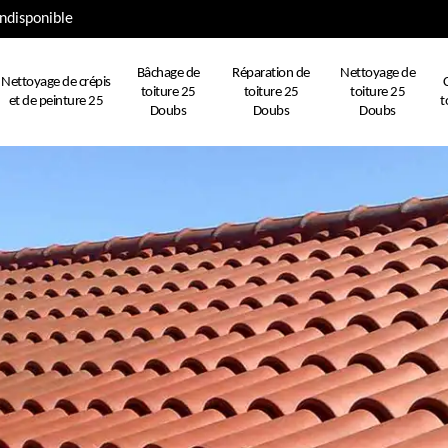
ndisponible
Bâchage de
Réparation de
Nettoyage de
Nettoyage de crépis
toiture 25
toiture 25
toiture 25
et de peinture 25
t
Doubs
Doubs
Doubs