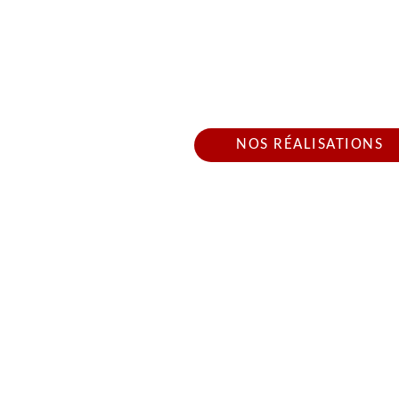
ARTISAN COUVREU
Nous intervenons 24h/2
NOS RÉALISATIONS