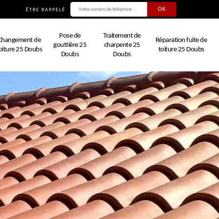
ÊTRE RAPPELÉ
Pose de
Traitement de
Changement de
Réparation fuite de
gouttière 25
charpente 25
oiture 25 Doubs
toiture 25 Doubs
Doubs
Doubs