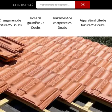
ÊTRE RAPPELÉ
Pose de
Traitement de
Changement de
Réparation fuite de
gouttière 25
charpente 25
oiture 25 Doubs
toiture 25 Doubs
Doubs
Doubs