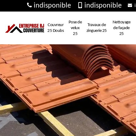
indisponible
indisponible
i
Pose de
Nettoyage
Couvreur
Travaux de
velux
de façade
25 Doubs
zinguerie 25
25
25