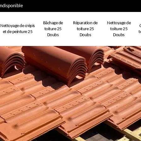
ndisponible
Bâchage de
Réparation de
Nettoyage de
Nettoyage de crépis
toiture 25
toiture 25
toiture 25
et de peinture 25
t
Doubs
Doubs
Doubs