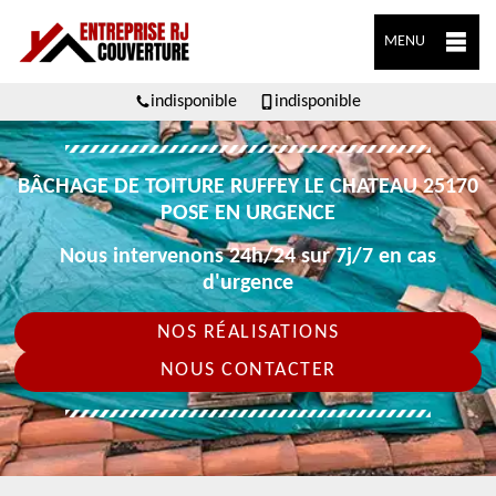
MENU
indisponible
indisponible
BÂCHAGE DE TOITURE RUFFEY LE CHATEAU 25170
POSE EN URGENCE
Nous intervenons 24h/24 sur 7j/7 en cas
d'urgence
NOS RÉALISATIONS
NOUS CONTACTER