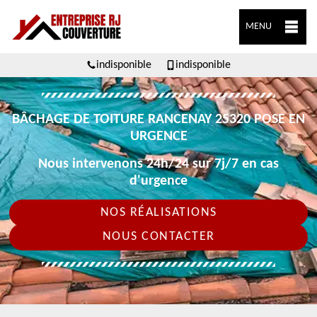
MENU
indisponible
indisponible
BÂCHAGE DE TOITURE RANCENAY 25320 POSE EN
URGENCE
Nous intervenons 24h/24 sur 7j/7 en cas
d'urgence
NOS RÉALISATIONS
NOUS CONTACTER