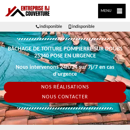
MENU
indisponible
indisponible
BÂCHAGE DE TOITURE POMPIERRE SUR DOUBS
25340 POSE EN URGENCE
Nous intervenons 24h/24 sur 7j/7 en cas
d'urgence
NOS RÉALISATIONS
NOUS CONTACTER