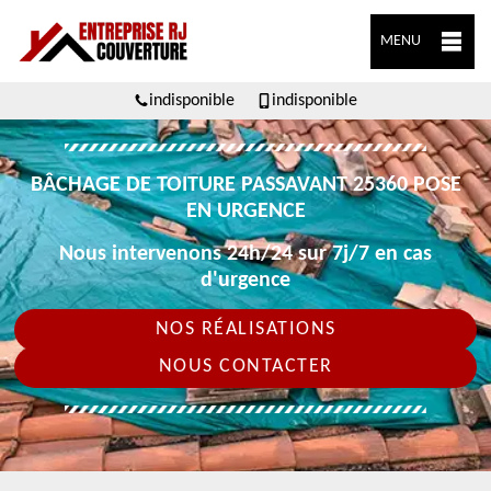
MENU
indisponible
indisponible
BÂCHAGE DE TOITURE PASSAVANT 25360 POSE
EN URGENCE
Nous intervenons 24h/24 sur 7j/7 en cas
d'urgence
NOS RÉALISATIONS
NOUS CONTACTER