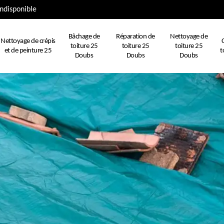
ndisponible
Bâchage de
Réparation de
Nettoyage de
Nettoyage de crépis
toiture 25
toiture 25
toiture 25
et de peinture 25
t
Doubs
Doubs
Doubs