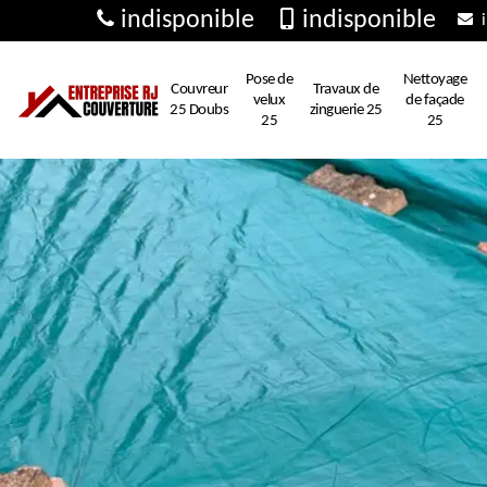
indisponible
indisponible
i
Pose de
Nettoyage
Couvreur
Travaux de
velux
de façade
25 Doubs
zinguerie 25
25
25