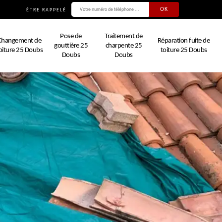
ÊTRE RAPPELÉ
Pose de
Traitement de
Changement de
Réparation fuite de
gouttière 25
charpente 25
oiture 25 Doubs
toiture 25 Doubs
Doubs
Doubs