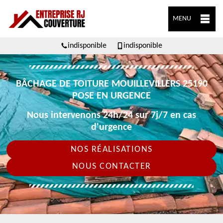
MENU
indisponible
indisponible
BÂCHAGE DE TOITURE MOUILLEVILLERS 25190
POSE EN URGENCE
Nous intervenons 24h/24 sur 7j/7 en cas
d'urgence
NOS RÉALISATIONS
NOUS CONTACTER