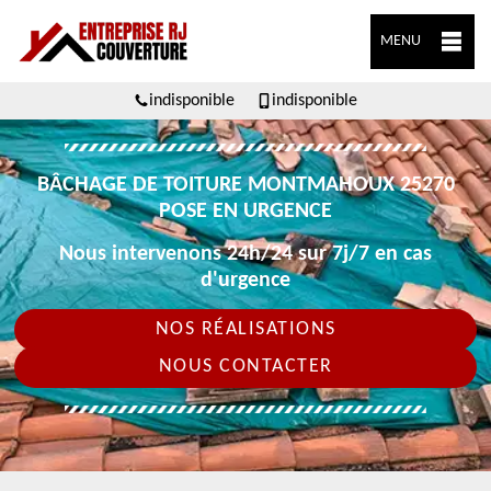
MENU
indisponible
indisponible
BÂCHAGE DE TOITURE MONTMAHOUX 25270
POSE EN URGENCE
Nous intervenons 24h/24 sur 7j/7 en cas
d'urgence
NOS RÉALISATIONS
NOUS CONTACTER