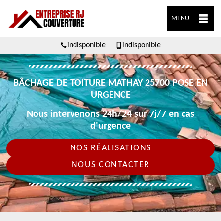
MENU
indisponible
indisponible
BÂCHAGE DE TOITURE MATHAY 25700 POSE EN
URGENCE
Nous intervenons 24h/24 sur 7j/7 en cas
d'urgence
NOS RÉALISATIONS
NOUS CONTACTER