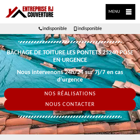
MENU
indisponible
indisponible
BÂCHAGE DE TOITURE LES PONTETS 25240 POSE
EN URGENCE
Nous intervenons 24h/24 sur 7j/7 en cas
d'urgence
NOS RÉALISATIONS
NOUS CONTACTER